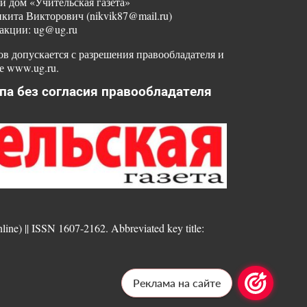
й дом «Учительская газета»
ита Викторович (nikvik87@mail.ru)
акции: ug@ug.ru
в допускается с разрешения правообладателя и
е www.ug.ru.
па без согласия правообладателя
nline) || ISSN 1607-2162. Abbreviated key title:
Реклама на сайте