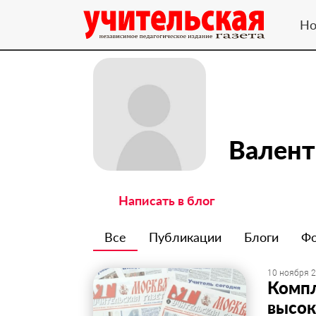
Но
Валент
Написать в блог
Все
Публикации
Блоги
Ф
10 ноября 2
Компл
высок