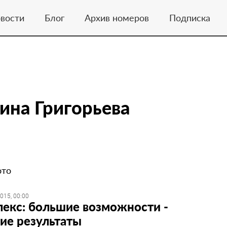
вости
Блог
Архив номеров
Подписка
ина Григорьева
ото
015, 00:00
екс: большие возможности -
ие результаты