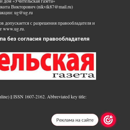
й дом «Учительская газета»
ита Викторович (nikvik87@mail.ru)
акции: ug@ug.ru
в допускается с разрешения правообладателя и
е www.ug.ru.
па без согласия правообладателя
nline) || ISSN 1607-2162. Abbreviated key title:
Реклама на сайте