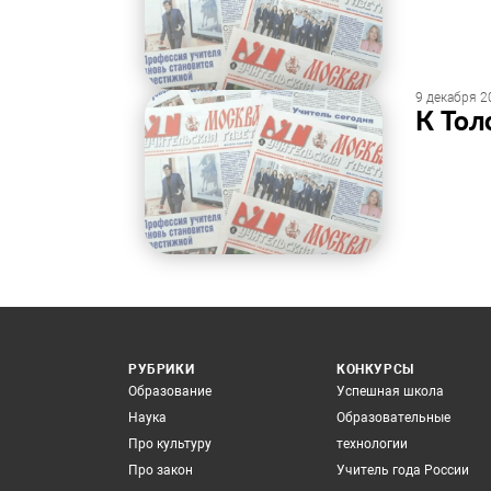
9 декабря 2
​К То
РУБРИКИ
КОНКУРСЫ
Образование
Успешная школа
Наука
Образовательные
Про культуру
технологии
Про закон
Учитель года России