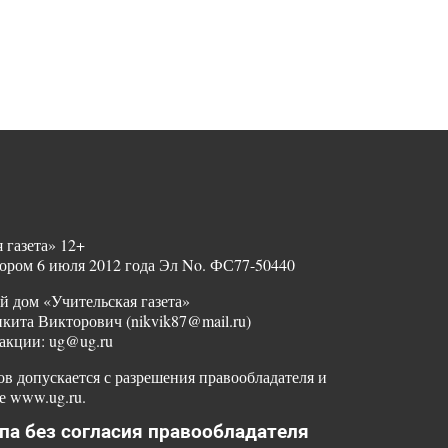
 газета» 12+
ором 6 июля 2012 года Эл No. ФС77-50440
й дом «Учительская газета»
ита Викторович (nikvik87@mail.ru)
акции: ug@ug.ru
в допускается с разрешения правообладателя и
е www.ug.ru.
па без согласия правообладателя