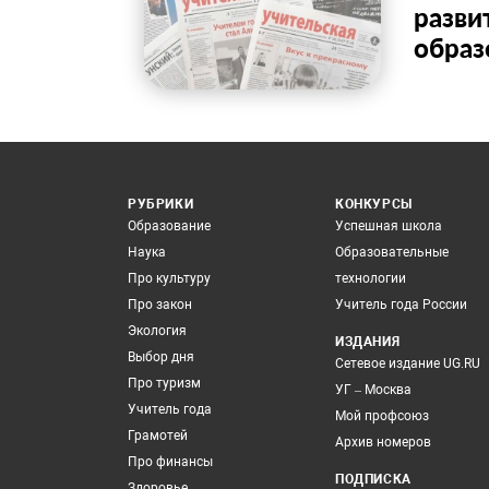
разви
образ
РУБРИКИ
КОНКУРСЫ
Образование
Успешная школа
Наука
Образовательные
Про культуру
технологии
Про закон
Учитель года России
Экология
ИЗДАНИЯ
Выбор дня
Сетевое издание UG.RU
Про туризм
УГ – Москва
Учитель года
Мой профсоюз
Грамотей
Архив номеров
Про финансы
ПОДПИСКА
Здоровье