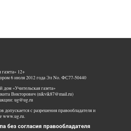
 газета» 12+
ором 6 июля 2012 года Эл No. ФС77-50440
й дом «Учительская газета»
ита Викторович (nikvik87@mail.ru)
акции: ug@ug.ru
в допускается с разрешения правообладателя и
е www.ug.ru.
па без согласия правообладателя