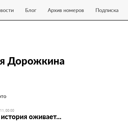
вости
Блог
Архив номеров
Подписка
я Дорожкина
ото
11, 00:00
 история оживает...