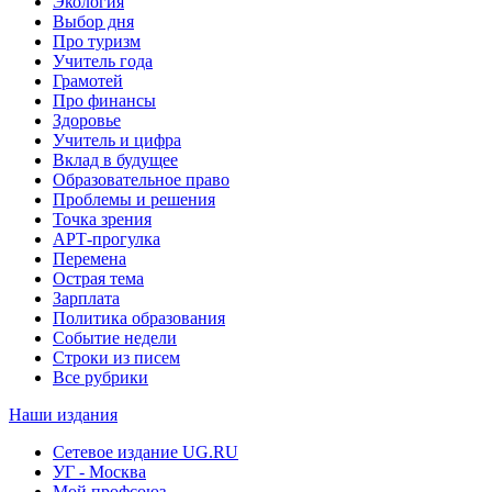
Экология
Выбор дня
Про туризм
Учитель года
Грамотей
Про финансы
Здоровье
Учитель и цифра
Вклад в будущее
Образовательное право
Проблемы и решения
Точка зрения
АРТ-прогулка
Перемена
Острая тема
Зарплата
Политика образования
Событие недели
Строки из писем
Все рубрики
Наши издания
Сетевое издание UG.RU
УГ - Москва
Мой профсоюз