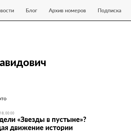
вости
Блог
Архив номеров
Подписка
авидович
ото
18, 00:00
дели «Звезды в пустыне»?
я движение истории