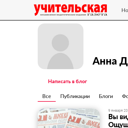
Но
Анна Д
Написать в блог
Все
Публикации
Блоги
Ф
9 января 20
Вы ви
Ощуща