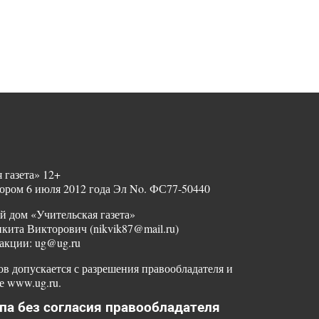
 газета» 12+
ором 6 июля 2012 года Эл No. ФС77-50440
й дом «Учительская газета»
ита Викторович (nikvik87@mail.ru)
акции: ug@ug.ru
в допускается с разрешения правообладателя и
е www.ug.ru.
па без согласия правообладателя