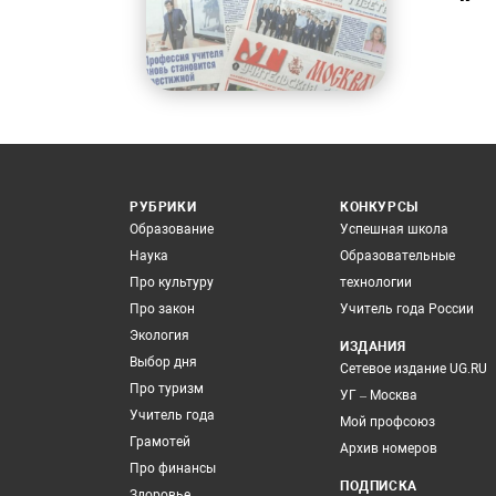
РУБРИКИ
КОНКУРСЫ
Образование
Успешная школа
Наука
Образовательные
Про культуру
технологии
Про закон
Учитель года России
Экология
ИЗДАНИЯ
Выбор дня
Сетевое издание UG.RU
Про туризм
УГ – Москва
Учитель года
Мой профсоюз
Грамотей
Архив номеров
Про финансы
ПОДПИСКА
Здоровье