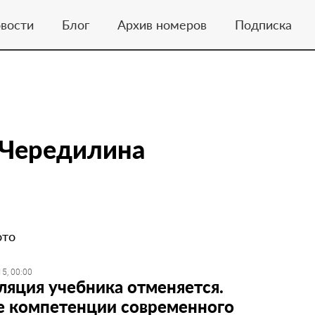
вости
Блог
Архив номеров
Подписка
Чередилина
ото
5, 00:00
ляция учебника отменяется.
 компетенции современного