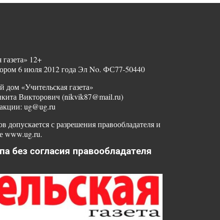
 газета» 12+
ором 6 июля 2012 года Эл No. ФС77-50440
й дом «Учительская газета»
ита Викторович (nikvik87@mail.ru)
акции: ug@ug.ru
в допускается с разрешения правообладателя и
е www.ug.ru.
па без согласия правообладателя