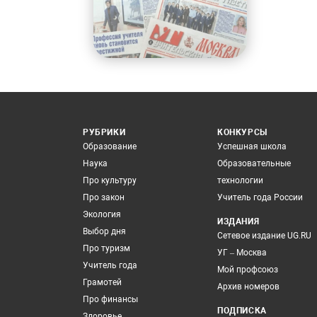
РУБРИКИ
КОНКУРСЫ
Образование
Успешная школа
Наука
Образовательные
Про культуру
технологии
Про закон
Учитель года России
Экология
ИЗДАНИЯ
Выбор дня
Сетевое издание UG.RU
Про туризм
УГ – Москва
Учитель года
Мой профсоюз
Грамотей
Архив номеров
Про финансы
ПОДПИСКА
Здоровье