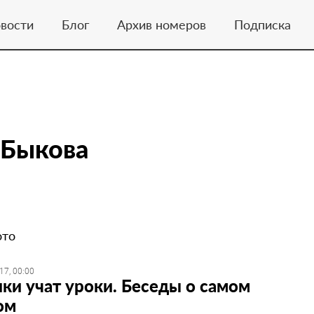
вости
Блог
Архив номеров
Подписка
 Быкова
ото
17, 00:00
ки учат уроки. Беседы о самом
ом