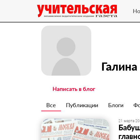
Но
Галина
Написать в блог
Все
Публикации
Блоги
Ф
21 марта 20
Бабуш
главн