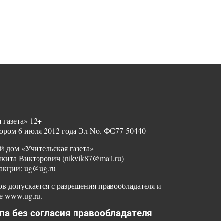
 газета» 12+
ором 6 июля 2012 года Эл No. ФС77-50440
й дом «Учительская газета»
ита Викторович (nikvik87@mail.ru)
акции: ug@ug.ru
в допускается с разрешения правообладателя и
е www.ug.ru.
па без согласия правообладателя