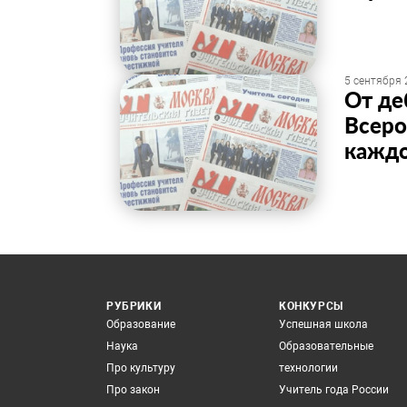
5 сентября 
От де
Всеро
кажд
РУБРИКИ
КОНКУРСЫ
Образование
Успешная школа
Наука
Образовательные
Про культуру
технологии
Про закон
Учитель года России