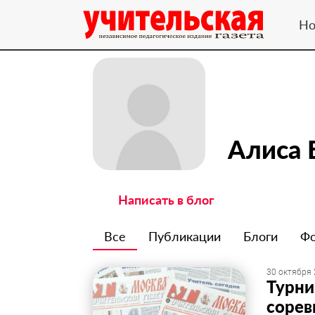
Но
Алиса 
Написать в блог
Все
Публикации
Блоги
Ф
30 октября 
Турни
сорев