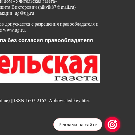
й дом «Учительская газета»
ита Викторович (nikvik87@mail.ru)
акции: ug@ug.ru
в допускается с разрешения правообладателя и
е www.ug.ru.
па без согласия правообладателя
nline) || ISSN 1607-2162. Abbreviated key title:
Реклама на сайте