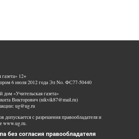
 газета» 12+
ором 6 июля 2012 года Эл No. ФС77-50440
й дом «Учительская газета»
ита Викторович (nikvik87@mail.ru)
акции: ug@ug.ru
в допускается с разрешения правообладателя и
е www.ug.ru.
па без согласия правообладателя