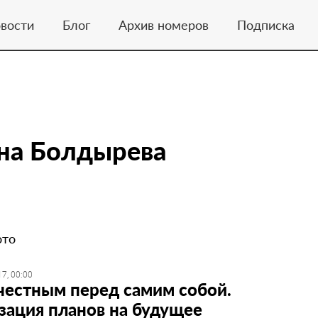
вости
Блог
Архив номеров
Подписка
на Болдырева
ото
7, 00:00
 честным перед самим собой.
зация планов на будущее