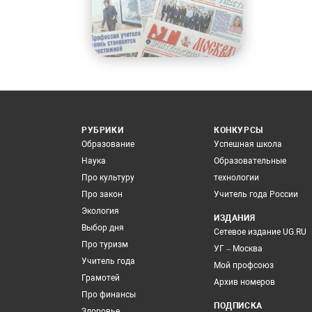
РУБРИКИ
КОНКУРСЫ
Образование
Успешная школа
Наука
Образовательные
Про культуру
технологии
Про закон
Учитель года России
Экология
ИЗДАНИЯ
Выбор дня
Сетевое издание UG.RU
Про туризм
УГ – Москва
Учитель года
Мой профсоюз
Грамотей
Архив номеров
Про финансы
ПОДПИСКА
Здоровье