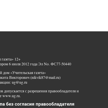
 газета» 12+
ором 6 июля 2012 года Эл No. ФС77-50440
й дом «Учительская газета»
ита Викторович (nikvik87@mail.ru)
акции: ug@ug.ru
в допускается с разрешения правообладателя и
е www.ug.ru.
па без согласия правообладателя