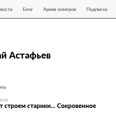
вости
Блог
Архив номеров
Подписка
й Астафьев
ото
 00:00
т строем старики... ​Сокровенное