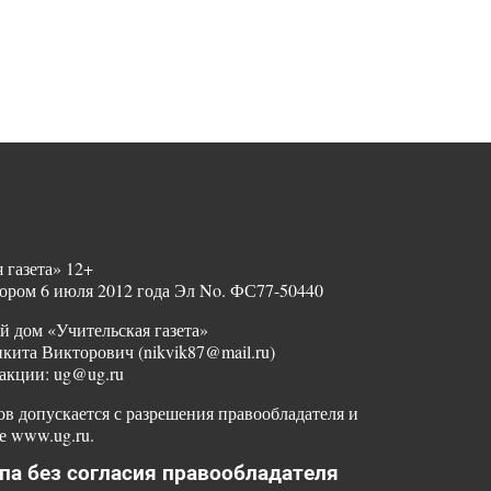
 газета» 12+
ором 6 июля 2012 года Эл No. ФС77-50440
й дом «Учительская газета»
ита Викторович (nikvik87@mail.ru)
акции: ug@ug.ru
в допускается с разрешения правообладателя и
е www.ug.ru.
па без согласия правообладателя