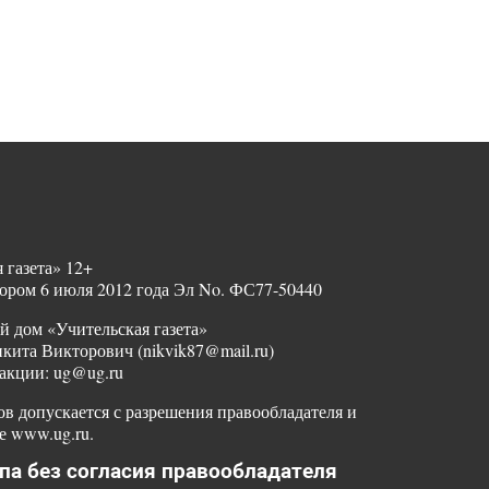
 газета» 12+
ором 6 июля 2012 года Эл No. ФС77-50440
й дом «Учительская газета»
ита Викторович (nikvik87@mail.ru)
акции: ug@ug.ru
в допускается с разрешения правообладателя и
е www.ug.ru.
па без согласия правообладателя