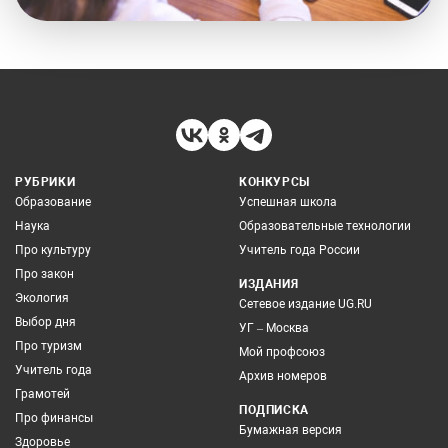
РУБРИКИ
КОНКУРСЫ
Образование
Успешная школа
Наука
Образовательные технологии
Про культуру
Учитель года России
Про закон
ИЗДАНИЯ
Экология
Сетевое издание UG.RU
Выбор дня
УГ – Москва
Про туризм
Мой профсоюз
Учитель года
Архив номеров
Грамотей
ПОДПИСКА
Про финансы
Бумажная версия
Здоровье