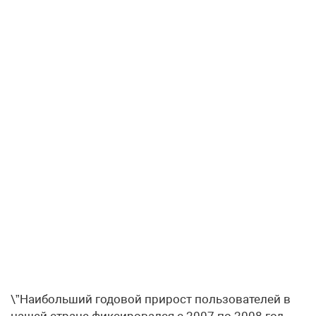
\”Наибольший годовой прирост пользователей в
нашей стране фиксировался с 2007 по 2008 год,