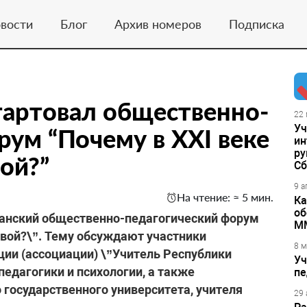
вости
Блог
Архив номеров
Подписка
тартовал общественно-
22 
Уч
рум “Почему в XXI веке
ин
ру
ой?”
Сб
9 а
На чтение: ≈ 5 мин.
Ка
об
канский общественно-педагогический форум
М
овой?\”. Тему обсуждают участники
8 м
ии (ассоциации) \”Учитель Республики
Уч
педагогики и психологии, а также
пе
государственного университета, учителя
29 