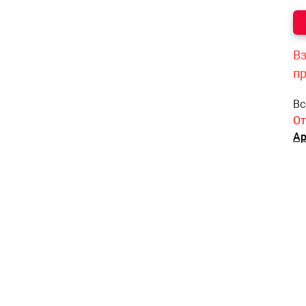
Вз
п
Вс
От
Ар