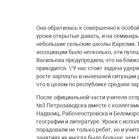
Она обратилась к совершенно к особой
уроки открытые давать, и на семинар
небольшие сельские школы Карелии. Т
ассоциации было несколько, эти путе
Васильева предупредила, что на ближ
приходится. \”У нас стоит задача уде
росте зарплаты в нынешней ситуации р
что в целом по республике средняя за
После официальной части учителя отп
№3 Петрозаводска вместе с коллегами 
Надвоиц, Рабочеостровска и Беломорск
географии и литературе. Уроки с исп
порадовали не только ребят, но и учит
занятиях их иногда было больше, чем