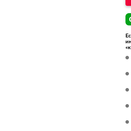
Ес
ин
«