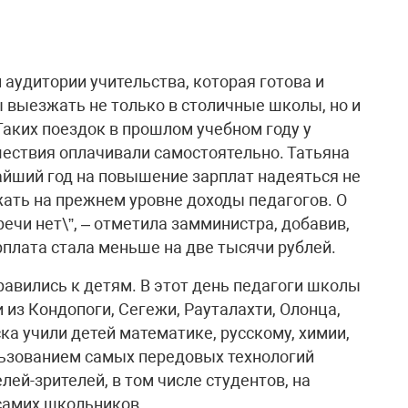
 аудитории учительства, которая готова и
ы выезжать не только в столичные школы, но и
аких поездок в прошлом учебном году у
шествия оплачивали самостоятельно. Татьяна
айший год на повышение зарплат надеяться не
ржать на прежнем уровне доходы педагогов. О
ечи нет\”, – отметила замминистра, добавив,
рплата стала меньше на две тысячи рублей.
равились к детям. В этот день педагоги школы
из Кондопоги, Сегежи, Рауталахти, Олонца,
а учили детей математике, русскому, химии,
ользованием самых передовых технологий
елей-зрителей, в том числе студентов, на
 самих школьников.