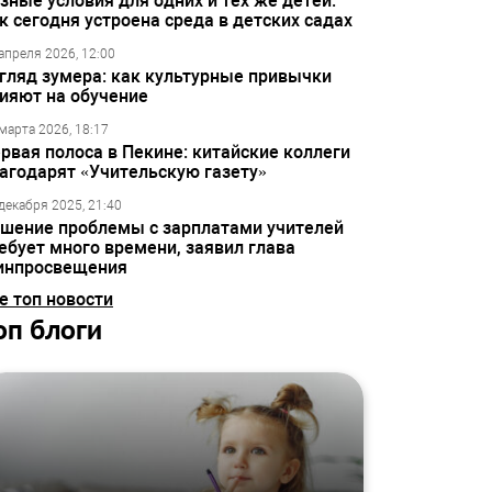
зные условия для одних и тех же детей:
к сегодня устроена среда в детских садах
апреля 2026, 12:00
гляд зумера: как культурные привычки
ияют на обучение
марта 2026, 18:17
рвая полоса в Пекине: китайские коллеги
агодарят «Учительскую газету»
декабря 2025, 21:40
шение проблемы с зарплатами учителей
ебует много времени, заявил глава
инпросвещения
е топ новости
оп блоги