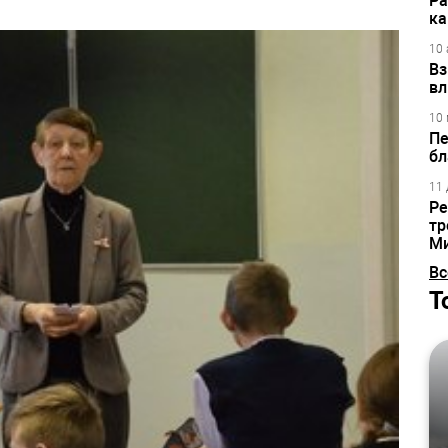
Ра
ка
10 
Вз
вл
10 
Пе
бл
11 
Ре
тр
М
Вс
Т