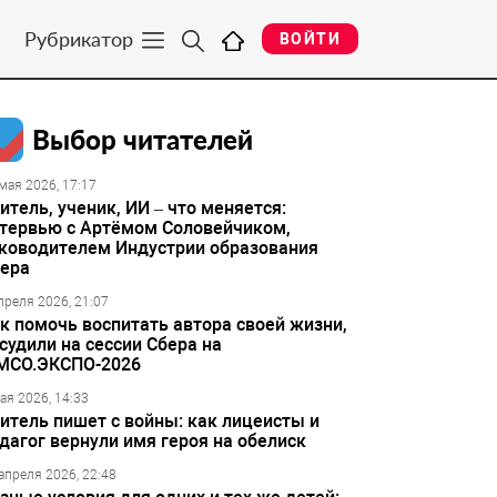
Рубрикатор
ВОЙТИ
Выбор читателей
мая 2026, 17:17
итель, ученик, ИИ – что меняется:
тервью с Артёмом Соловейчиком,
ководителем Индустрии образования
ера
преля 2026, 21:07
к помочь воспитать автора своей жизни,
судили на сессии Сбера на
МСО.ЭКСПО-2026
ая 2026, 14:33
итель пишет с войны: как лицеисты и
дагог вернули имя героя на обелиск
апреля 2026, 22:48