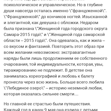
психологическое и управленческое. Но в глубине
души навсегда осталась именно \”француженкой\”.
\”Француженкой\” до кончиков ногтей. Изысканной
и элегантной, как девушка с обложки. Недаром
была признана \”Женщиной года городского округа
Самара-2015 года\” и \”Женщиной года самарской
области – 2015 года\”. Она одевалась, как и жила –
со вкусом и фантазией. Повторить этот образ при
всем желании невозможно: экстравагантные
наряды были лишь продолжением ее собственного
очарования, той индивидуальности, которая, увы,
тиражированию не подлежит. В детстве она
занималась хореографией и любовь к балету
пронесла через всю жизнь. Больше всего любила
\”Лебединое озеро\” – историю неземной любви,
которая оказалась сильнее смерти…
Но главной ее страстью были путешествия.
Каждый год в канун 9 мая она ездила с детьми