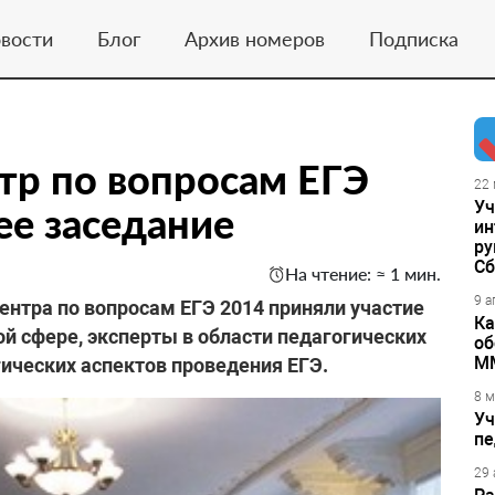
вости
Блог
Архив номеров
Подписка
тр по вопросам ЕГЭ
22 
Уч
ее заседание
ин
ру
Сб
На чтение: ≈ 1 мин.
9 а
ентра по вопросам ЕГЭ 2014 приняли участие
Ка
й сфере, эксперты в области педагогических
об
М
ических аспектов проведения ЕГЭ.
8 м
Уч
пе
29 