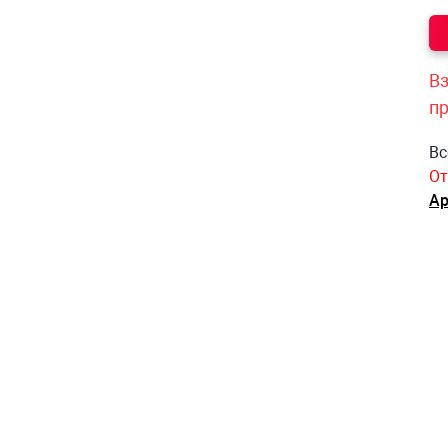
Вз
п
Вс
От
Ар