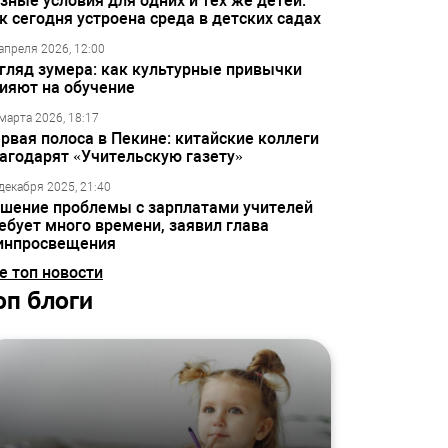
зные условия для одних и тех же детей:
к сегодня устроена среда в детских садах
апреля 2026, 12:00
гляд зумера: как культурные привычки
ияют на обучение
марта 2026, 18:17
рвая полоса в Пекине: китайские коллеги
агодарят «Учительскую газету»
декабря 2025, 21:40
шение проблемы с зарплатами учителей
ебует много времени, заявил глава
инпросвещения
е топ новости
оп блоги