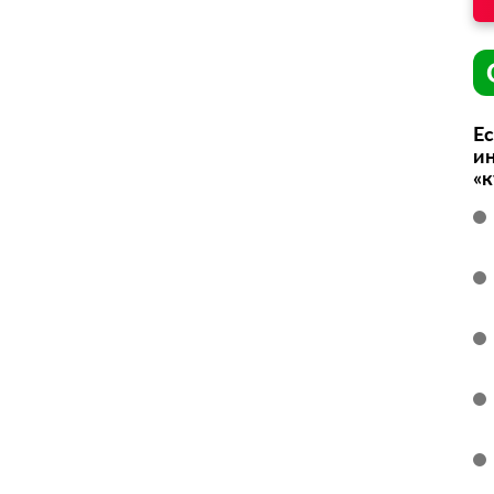
Ес
ин
«