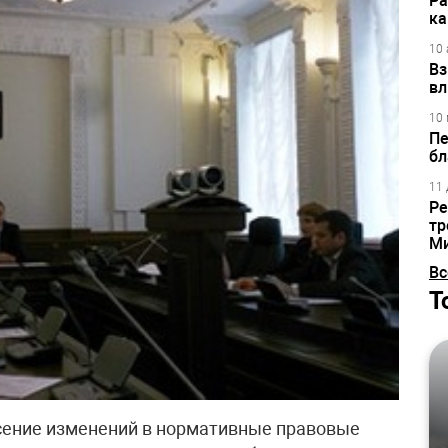
Ра
ка
10 
Вз
вл
10 
Пе
бл
11 
Ре
тр
М
Вс
Т
сение изменений в нормативные правовые