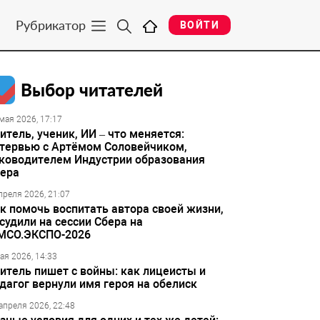
Рубрикатор
ВОЙТИ
Выбор читателей
мая 2026, 17:17
итель, ученик, ИИ – что меняется:
тервью с Артёмом Соловейчиком,
ководителем Индустрии образования
ера
преля 2026, 21:07
к помочь воспитать автора своей жизни,
судили на сессии Сбера на
МСО.ЭКСПО-2026
ая 2026, 14:33
итель пишет с войны: как лицеисты и
дагог вернули имя героя на обелиск
апреля 2026, 22:48