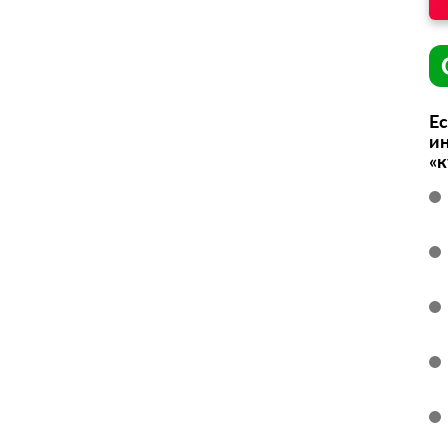
Ес
ин
«