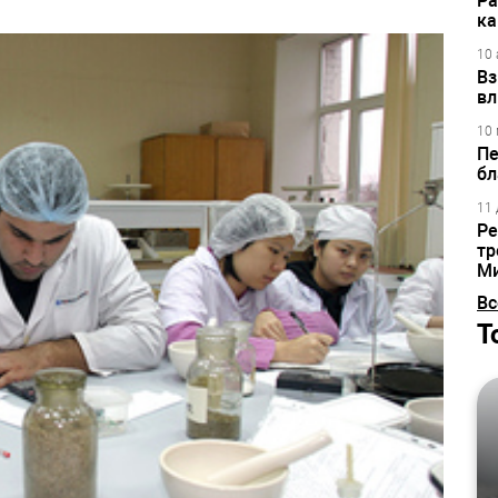
Ра
ка
10 
Вз
вл
10 
Пе
бл
11 
Ре
тр
М
Вс
Т