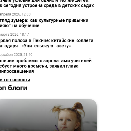
зные условия для одних и тех же детей:
к сегодня устроена среда в детских садах
апреля 2026, 12:00
гляд зумера: как культурные привычки
ияют на обучение
марта 2026, 18:17
рвая полоса в Пекине: китайские коллеги
агодарят «Учительскую газету»
декабря 2025, 21:40
шение проблемы с зарплатами учителей
ебует много времени, заявил глава
инпросвещения
е топ новости
оп блоги