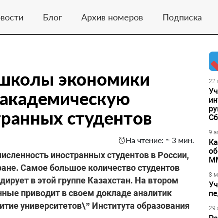
вости
Блог
Архив номеров
Подписка
школы экономики
22 
Уч
 академическую
ин
ру
транных студентов
Сб
9 а
На чтение: ≈ 3 мин.
Ка
об
численность иностранных студентов в России,
М
тране. Самое большое количество студентов
8 м
ирует в этой группе Казахстан. На втором
Уч
анные приводит в своем докладе аналитик
пе
итие университетов\” Института образования
29 