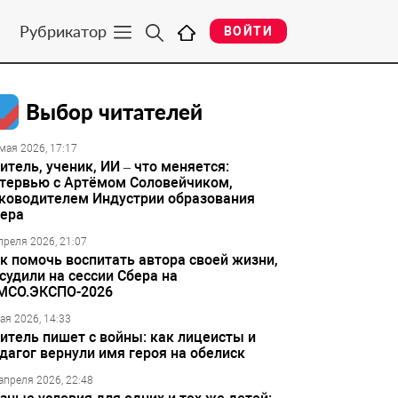
Рубрикатор
ВОЙТИ
Выбор читателей
мая 2026, 17:17
итель, ученик, ИИ – что меняется:
тервью с Артёмом Соловейчиком,
ководителем Индустрии образования
ера
преля 2026, 21:07
к помочь воспитать автора своей жизни,
судили на сессии Сбера на
МСО.ЭКСПО-2026
ая 2026, 14:33
итель пишет с войны: как лицеисты и
дагог вернули имя героя на обелиск
апреля 2026, 22:48