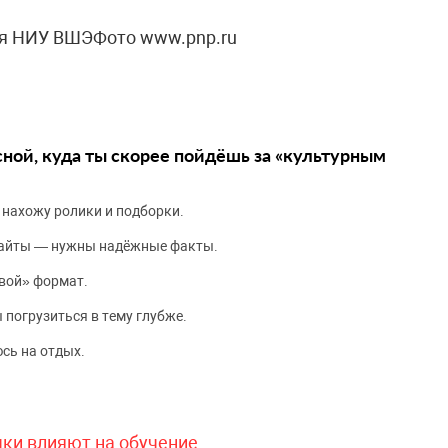
ия НИУ ВШЭФото www.pnp.ru
сной, куда ты скорее пойдёшь за «культурным
 нахожу ролики и подборки.
сайты — нужны надёжные факты.
вой» формат.
 погрузиться в тему глубже.
сь на отдых.
чки влияют на обучение