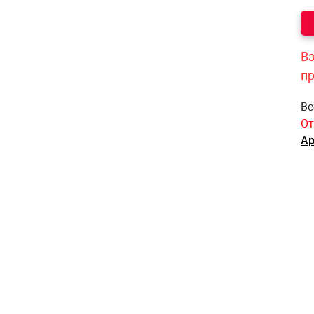
Вз
п
Вс
От
Ар