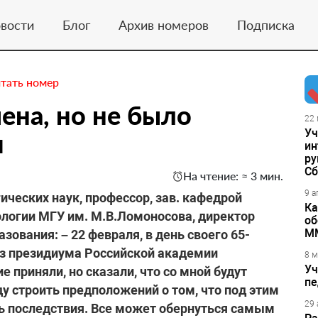
вости
Блог
Архив номеров
Подписка
тать номер
ена, но не было
22 
Уч
я
ин
ру
Сб
На чтение: ≈ 3 мин.
9 а
ческих наук, профессор, зав. кафедрой
Ка
ологии МГУ им. М.В.Ломоносова, директор
об
М
зования: – 22 февраля, в день своего 65-
 из президиума Российской академии
8 м
Уч
 приняли, но сказали, что со мной будут
пе
ду строить предположений о том, что под этим
29 
ь последствия. Все может обернуться самым