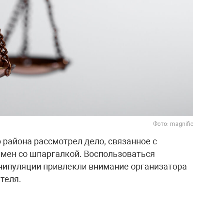
Фото: magnific
 района рассмотрел дело, связанное с
мен со шпаргалкой. Воспользоваться
анипуляции привлекли внимание организатора
теля.
ой комиссии просмотрел видеозапись, на
тник достал посторонний лист бумаги,