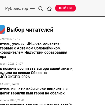
Рубрикатор
ВОЙТИ
Выбор читателей
мая 2026, 17:17
итель, ученик, ИИ – что меняется:
тервью с Артёмом Соловейчиком,
ководителем Индустрии образования
ера
преля 2026, 21:07
к помочь воспитать автора своей жизни,
судили на сессии Сбера на
МСО.ЭКСПО-2026
ая 2026, 14:33
итель пишет с войны: как лицеисты и
дагог вернули имя героя на обелиск
апреля 2026, 22:48