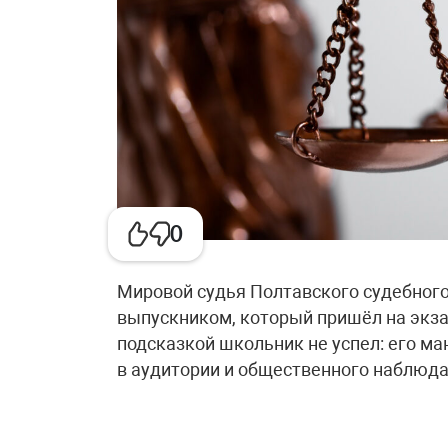
0
Мировой судья Полтавского судебного
выпускником, который пришёл на экза
подсказкой школьник не успел: его м
в аудитории и общественного наблюда
«Член государственной экзаменационн
которой было зафиксировано, как учас