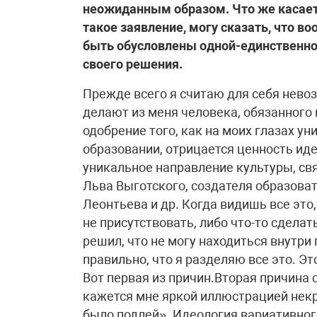
неожиданным образом. Что же касает
такое заявление, могу сказать, что в
быть обусловлены одной-единственной
своего решения.
Прежде всего я считаю для себя нево
делают из меня человека, обязанного
одобрение того, как на моих глазах у
образовании, отрицается ценность ид
уникальное направление культуры, с
Льва Выготского, создателя образова
Леонтьева и др. Когда видишь все это
не присутствовать, либо что-то сделат
решил, что не могу находиться внутри 
правильно, что я разделяю все это. Э
Вот первая из причин.Вторая причина 
кажется мне яркой иллюстрацией некр
было подлей». Идеология вариативного