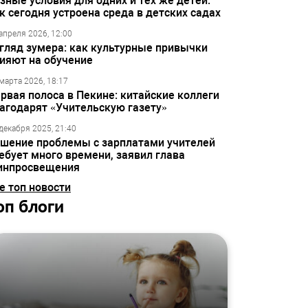
зные условия для одних и тех же детей:
к сегодня устроена среда в детских садах
апреля 2026, 12:00
гляд зумера: как культурные привычки
ияют на обучение
марта 2026, 18:17
рвая полоса в Пекине: китайские коллеги
агодарят «Учительскую газету»
декабря 2025, 21:40
шение проблемы с зарплатами учителей
ебует много времени, заявил глава
инпросвещения
е топ новости
оп блоги