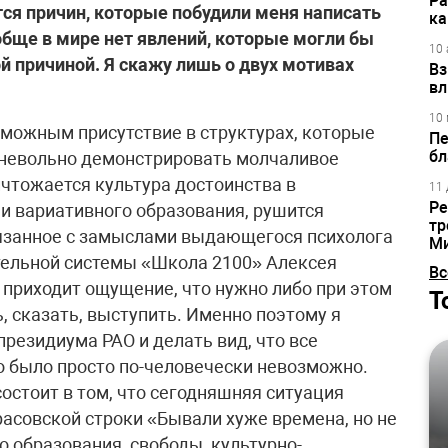
Ра
ся причин, которые побудили меня написать
ка
ообще в мире нет явлений, которые могли бы
10 
 причиной. Я скажу лишь о двух мотивах
Вз
вл
10 
зможным присутствие в структурах, которые
Пе
бл
 невольно демонстрировать молчаливое
ничтожается культура достоинства в
11 
Ре
еи вариативного образования, рушится
тр
вязанное с замыслами выдающегося психолога
М
тельной системы «Школа 2100» Алексея
Вс
, приходит ощущение, что нужно либо при этом
Т
ь, сказать, выступить. Именно поэтому я
президиума РАО и делать вид, что все
то было просто по-человечески невозможно.
состоит в том, что сегодняшняя ситуация
асовской строки «Бывали хуже времена, но не
 образования, свободы, культурно-