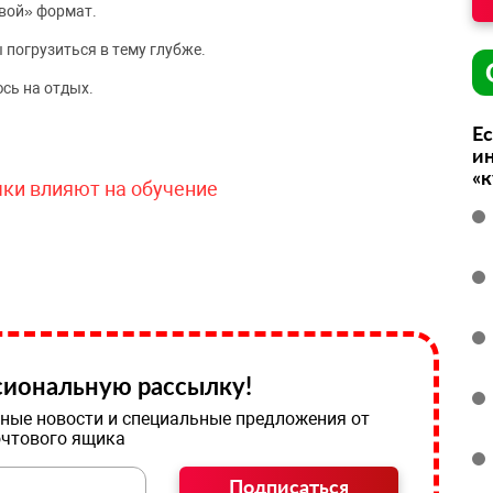
вой» формат.
 погрузиться в тему глубже.
сь на отдых.
Ес
ин
«
чки влияют на обучение
иональную рассылку!
ные новости и специальные предложения от
очтового ящика
Подписаться